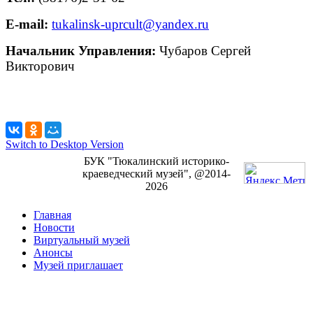
E-mail:
tukalinsk-uprcult@yandex.ru
Начальник Управления:
Чубаров Сергей
Викторович
Switch to Desktop Version
БУК "Тюкалинский историко-
краеведческий музей", @2014-
2026
Главная
Новости
Виртуальный музей
Анонсы
Музей приглашает