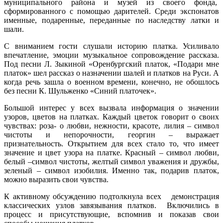
муниципального района и музей из своего фонда,
сформированного с помощью дарителей. Среди экспонатов
именные, подаренные, переданные по наследству латки и
шали.
С вниманием гости слушали историю платка. Усиливало
впечатление, эмоции музыкальное сопровождение рассказа.
Под песни Л. Зыкиной «Оренбургский платок, «Подари мне
платок» шел рассказ о назначении шалей и платков на Руси. А
когда речь зашла о военном времени, конечно, не обошлось
без песни К. Шульженко «Синий платочек».
Большой интерес у всех вызвала информация о значении
узоров, цветов на платках. Каждый цветок говорит о своих
чувствах: роза- о любви, нежности, красоте, лилия – символ
чистоты и непорочности, георгин – выражает
признательность. Открытием для всех стало то, что имеет
значение и цвет узора на платке. Красный – символ любви,
белый –символ чистоты, желтый символ уважения и дружбы,
зеленый – символ изобилия. Именно так, подарив платок,
можно выразить свои чувства.
К активному обсуждению подтолкнула всех демонстрация
классических узлов завязывания платков. Включились в
процесс и присутствующие, вспомнив и показав свои