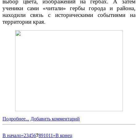
выбор цвета, изображений на гербах. А затем
ученики сами «читали» гербы города и района,
находили связь с историческими событиями на
территории края.
Подробнее...
Добавить комментарий
В начало
«
2
3
4
5
6
7
8
9
10
11
»
В конец