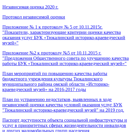
Независимая оценка 2020 г.
Протокол независимой оценки
Приложение № 1 к протоколу № 5 от 10.11.2015г.
"Показатели, характеризующие критерии оценки качества
оказания услуг БУК «Тюкалинский историко-краеведческий
музей»"
Приложение №2 к протоколу №5 от 10.11.2015 г.
"Предложения Общественного совета по улучшению качества
работы БУК «Тюкалинский историко-краеведческий музей»"
План мероприятий по повышению качества работы
бюджетного учреждения культуры Тюкалинского
муниципального района омской области «Историко-
краеведческий музей» на 2016-2017 годы
План по устранению недостатков, выявленных в ходе
независимой оценки качества условий оказания услуг БУК
"Тюкалинский историко-краеведческий музей" на 2019 год.
Паспорт доступности объекта социальной инфраструктуры и
услуг в приоритетных сферах жизнедеятельности инвалидов
и других маломобильных групп населения